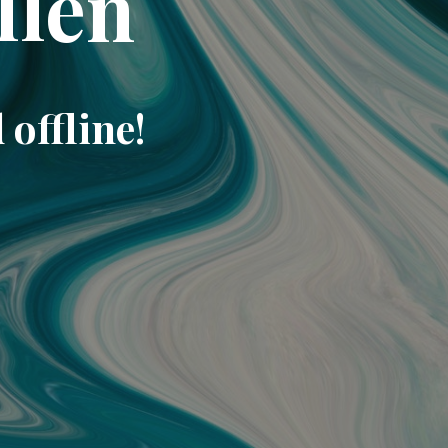
llen
offline!