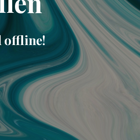
llen
offline!