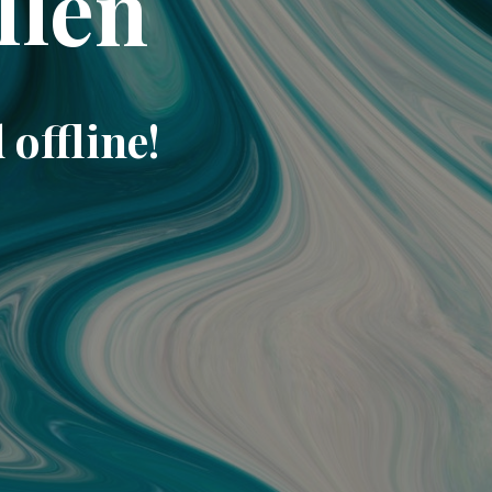
llen
offline!