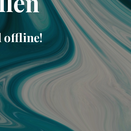
llen
offline!